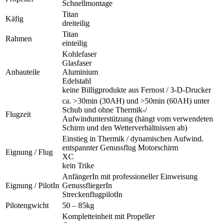
Schnellmontage
Titan
Käfig
dreiteilig
Titan
Rahmen
einteilig
Kohlefaser
Glasfaser
Anbauteile
Aluminium
Edelstahl
keine Billigprodukte aus Fernost / 3-D-Drucker
ca. >30min (30AH) und >50min (60AH) unter
Schub und ohne Thermik-/
Flugzeit
Aufwindunterstützung (hängt vom verwendeten
Schirm und den Wetterverhältnissen ab)
Einstieg in Thermik / dynamischen Aufwind.
entspannter Genussflug Motorschirm
Eignung / Flug
XC
kein Trike
AnfängerIn mit professioneller Einweisung
Eignung / PilotIn
GenussfliegerIn
StreckenflugpilotIn
Pilotengwicht
50 – 85kg
Kompletteinheit mit Propeller