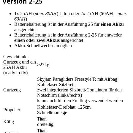
Version 2-25
1x 25AH (
nom. 30AH
) LiIon oder 2x 25AH (
50AH
– nom.
60AH
)
Batteriehalterung ist in der Ausführung 25 für
einen Akku
ausgerichtet
Batteriehalterung ist in der Ausführung 2-25 für entweder
einen oder zwei Akkus
ausgerichtet
Akku-Schnellwechsel möglich
Gewicht inkl.
Gurtzeug und ein
>27kg
25AH Akku
(ready to fly)
Skyjam Paragliders Freestyle’R mit Airbag
Kohlefaser-Sitzbrett
Gurtzeug
zwei integrierten Sitzbrett-Containern für den
Notschirm (links/rechts)
kann auch für den Freiflug verwendet werden
Kohlefaser-Dreiblatt, 125cm
Propeller
Schnellmontage
Titan
Käfig
dreiteilig
Titan