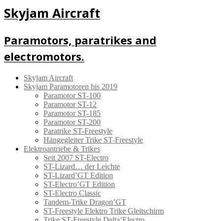
Skip
Skyjam Aircraft
to
content
Paramotors, paratrikes and
electromotors.
Skyjam Aircraft
Skyjam Paramotoren bis 2019
Paramotor ST-100
Paramotor ST-12
Paramotor ST-185
Paramotor ST-200
Paratrike ST-Freestyle
Hängegleiter Trike ST-Freestyle
Elektroantriebe & Trikes
Seit 2007 ST-Electro
ST-Lizard… der Leichte
ST-Lizard’GT Edition
ST-Electro’GT Edition
ST-Electro Classic
Tandem-Trike Dragon’GT
ST-Freestyle Elektro Trike Gleitschirm
Trike ST-Freestyle Delta’Electro