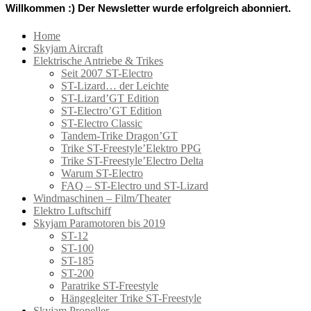
Willkommen :) Der Newsletter wurde erfolgreich abonniert.
Home
Skyjam Aircraft
Elektrische Antriebe & Trikes
Seit 2007 ST-Electro
ST-Lizard… der Leichte
ST-Lizard’GT Edition
ST-Electro’GT Edition
ST-Electro Classic
Tandem-Trike Dragon’GT
Trike ST-Freestyle’Elektro PPG
Trike ST-Freestyle’Electro Delta
Warum ST-Electro
FAQ – ST-Electro und ST-Lizard
Windmaschinen – Film/Theater
Elektro Luftschiff
Skyjam Paramotoren bis 2019
ST-12
ST-100
ST-185
ST-200
Paratrike ST-Freestyle
Hängegleiter Trike ST-Freestyle
Skyjam Propeller