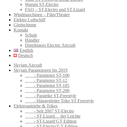
Warum ST-Electro
FAQ – ST-Electro und ST-Lizard
Windmaschinen – Film/Theater
Elektro Luftschiff
Gleitschirme
Kontakt
Schule
Händler
Distributors Electric Aircraft
English
Deutsch
Skyjam Aircraft
Skyjam Paramotoren bis 2019
- Paramotor ST-100
- Paramotor ST-12
- Paramotor ST-185
- Paramotor ST-200
- Paratrike ST-Freestyle
- Hängegleiter Trike ST-Freestyle
Elektroantriebe & Trikes
- Seit 2007 ST-Electro
- ST-Lizard… der Leichte
- ST-Lizard’GT Edition
- ST-Electro’GT Edition