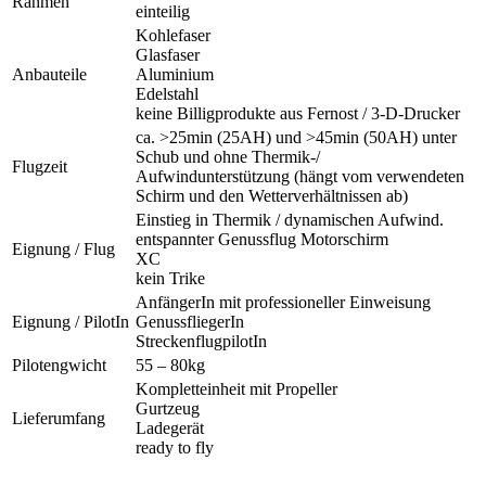
Rahmen
einteilig
Kohlefaser
Glasfaser
Anbauteile
Aluminium
Edelstahl
keine Billigprodukte aus Fernost / 3-D-Drucker
ca. >25min (25AH) und >45min (50AH) unter
Schub und ohne Thermik-/
Flugzeit
Aufwindunterstützung (hängt vom verwendeten
Schirm und den Wetterverhältnissen ab)
Einstieg in Thermik / dynamischen Aufwind.
entspannter Genussflug Motorschirm
Eignung / Flug
XC
kein Trike
AnfängerIn mit professioneller Einweisung
Eignung / PilotIn
GenussfliegerIn
StreckenflugpilotIn
Pilotengwicht
55 – 80kg
Kompletteinheit mit Propeller
Gurtzeug
Lieferumfang
Ladegerät
ready to fly