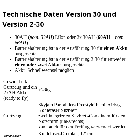
Technische Daten Version 30 und
Version 2-30
30AH (
nom. 33AH
) LiIon oder 2x 30AH (
60AH
– nom.
66AH
)
Batteriehalterung ist in der Ausführung 30 für
einen Akku
ausgerichtet
Batteriehalterung ist in der Ausführung 2-30 für entweder
einen oder zwei Akkus
ausgerichtet
Akku-Schnellwechsel möglich
Gewicht inkl.
Gurtzeug und ein
>28kg
25AH Akku
(ready to fly)
Skyjam Paragliders Freestyle’R mit Airbag
Kohlefaser-Sitzbrett
Gurtzeug
zwei integrierten Sitzbrett-Containern für den
Notschirm (links/rechts)
kann auch für den Freiflug verwendet werden
Kohlefaser-Dreiblatt, 125cm
Propeller