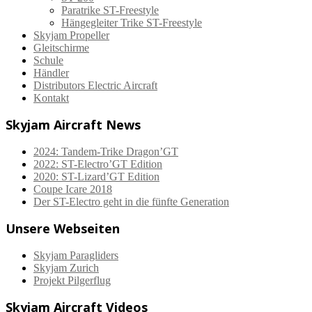
Paratrike ST-Freestyle
Hängegleiter Trike ST-Freestyle
Skyjam Propeller
Gleitschirme
Schule
Händler
Distributors Electric Aircraft
Kontakt
Skyjam Aircraft News
2024: Tandem-Trike Dragon’GT
2022: ST-Electro’GT Edition
2020: ST-Lizard’GT Edition
Coupe Icare 2018
Der ST-Electro geht in die fünfte Generation
Unsere Webseiten
Skyjam Paragliders
Skyjam Zurich
Projekt Pilgerflug
Skyjam Aircraft Videos