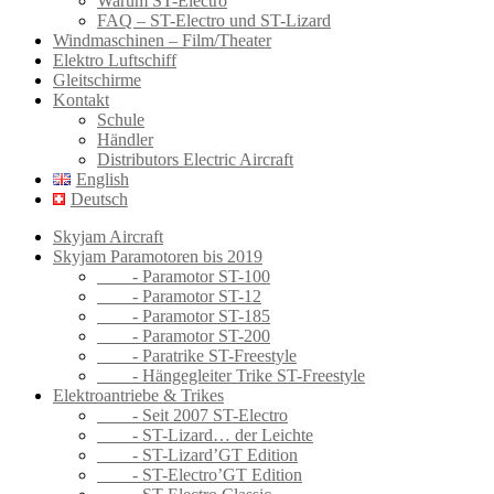
Warum ST-Electro
FAQ – ST-Electro und ST-Lizard
Windmaschinen – Film/Theater
Elektro Luftschiff
Gleitschirme
Kontakt
Schule
Händler
Distributors Electric Aircraft
English
Deutsch
Skyjam Aircraft
Skyjam Paramotoren bis 2019
- Paramotor ST-100
- Paramotor ST-12
- Paramotor ST-185
- Paramotor ST-200
- Paratrike ST-Freestyle
- Hängegleiter Trike ST-Freestyle
Elektroantriebe & Trikes
- Seit 2007 ST-Electro
- ST-Lizard… der Leichte
- ST-Lizard’GT Edition
- ST-Electro’GT Edition