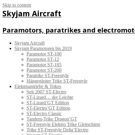
Skip to content
Skyjam Aircraft
Paramotors, paratrikes and electromot
Skyjam Aircraft
Skyjam Paramotoren bis 2019
Paramotor ST-100
Paramotor ST-12
Paramotor ST-185
Paramotor ST-200
Paratrike ST-Freestyle
Hängegleiter Trike ST-Freestyle
Elektroantriebe & Trikes
Seit 2007 ST-Electro
ST-Lizard… der Leichte
ST-Lizard’GT Edition
ST-Electro’GT Edition
ST-Electro Classic
Tandem-Trike Dragon’GT
ST-Freestyle Elektro Trike Gleitschirm
Trike ST-Freestyle Delta’Electro