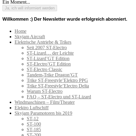
Ein Moment...
Ja, ich will informiert werden
Willkommen :) Der Newsletter wurde erfolgreich abonniert.
Home
Skyjam Aircraft
Elektrische Antriebe & Trikes
Seit 2007 ST-Electro
ST-Lizard… der Leichte
ST-Lizard’GT Edition
ST-Electro’GT Edition
ST-Electro Classic
Tandem-Trike Dragon’GT
Trike ST-Freestyle’Elektro PPG
Trike ST-Freestyle’Electro Delta
Warum ST-Electro
FAQ – ST-Electro und ST-Lizard
Windmaschinen – Film/Theater
Elektro Luftschiff
Skyjam Paramotoren bis 2019
ST-12
ST-100
ST-185
ST-200