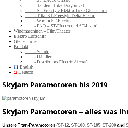
- ST-Electro Classic
- Tandem-Trike Dragon’GT
- ST-Freestyle Elektro Trike Gleitschirm
- Trike ST-Freestyle Delta’Electro
- Warum ST-Electro
- FAQ – ST-Electro und ST-Lizard
Windmaschinen – Film/Theater
Elektro Luftschiff
Gleitschirme
Kontakt
- Schule
- Händler
- Distributors Electric Aircraft
English
Deutsch
Skyjam Paramotoren bis 2019
Skyjam Paramotoren – alles was ih
Unsere Titan-Paramotoren (
ST-12
,
ST-100
,
ST-185
,
ST-200
and
S