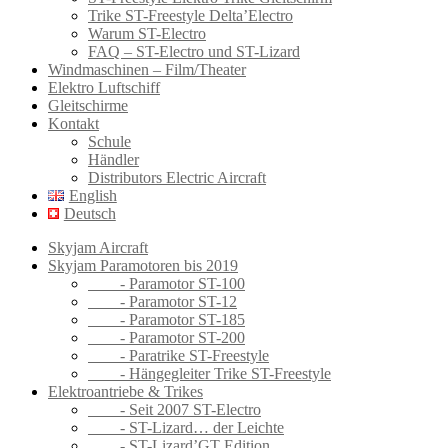
Trike ST-Freestyle Delta’Electro
Warum ST-Electro
FAQ – ST-Electro und ST-Lizard
Windmaschinen – Film/Theater
Elektro Luftschiff
Gleitschirme
Kontakt
Schule
Händler
Distributors Electric Aircraft
English
Deutsch
Skyjam Aircraft
Skyjam Paramotoren bis 2019
- Paramotor ST-100
- Paramotor ST-12
- Paramotor ST-185
- Paramotor ST-200
- Paratrike ST-Freestyle
- Hängegleiter Trike ST-Freestyle
Elektroantriebe & Trikes
- Seit 2007 ST-Electro
- ST-Lizard… der Leichte
- ST-Lizard’GT Edition